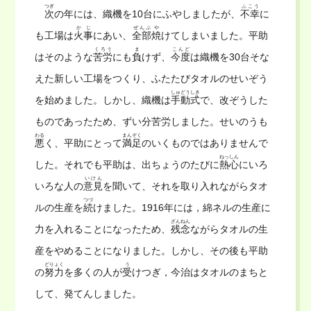
つぎ
ふこう
次
の年には、織機を10台にふやしましたが、
不幸
に
かじ
ぜんぶ
や
も工場は
火事
にあい、
全部
焼
けてしまいました。平助
くろう
ま
こんど
はそのような
苦労
にも
負
けず、
今度
は織機を30台そな
えた新しい工場をつくり、ふたたびタオルのせいぞう
しゅどうしき
を始めました。しかし、織機は
手動式
で、改ぞうした
ものであったため、ずい分苦労しました。せいのうも
わる
まんぞく
悪
く、平助にとって
満足
のいくものではありませんで
ねっしん
した。それでも平助は、出ちょうのたびに
熱心
にいろ
いけん
いろな人の
意見
を聞いて、それを取り入れながらタオ
つづ
ルの生産を
続
けました。1916年には，綿ネルの生産に
ざんねん
力を入れることになったため、
残念
ながらタオルの生
産をやめることになりました。しかし、その後も平助
どりょく
う
の
努力
を多くの人が
受
けつぎ，今治はタオルのまちと
して、発てんしました。