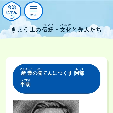
でんとう
ぶんか
きょう土の
伝統
・
文化
と先人たち
さんぎょう
はっ
あべ
産業
の
発
てんにつくす
阿部
へいすけ
平助