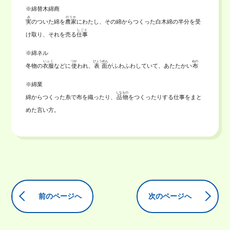
※綿替木綿商
み
のうか
実
のついた綿を
農家
にわたし、その綿からつくった白木綿の半分を受
しごと
け取り、それを売る
仕事
※綿ネル
いふく
つか
ひょうめん
ぬの
冬物の
衣服
などに
使
われ、
表面
がふわふわしていて、あたたかい
布
※綿業
しなもの
綿からつくった糸で布を織ったり、
品物
をつくったりする仕事をまと
めた言い方。
前のページへ
次のページへ