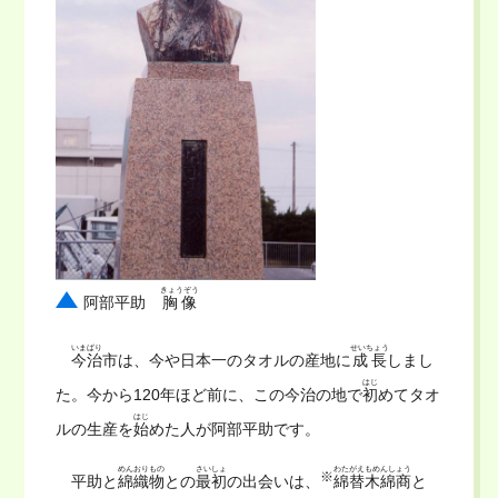
きょうぞう
阿部平助
胸像
いまばり
せいちょう
今治
市は、今や日本一のタオルの産地に
成長
しまし
はじ
た。今から120年ほど前に、この今治の地で
初
めてタオ
はじ
ルの生産を
始
めた人が阿部平助です。
めんおりもの
さいしょ
わたがえもめんしょう
※
平助と
綿織物
との
最初
の出会いは、
綿替木綿商
と