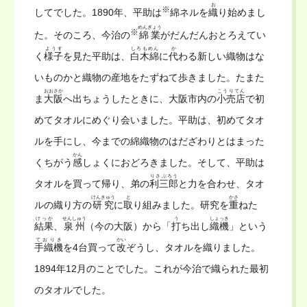
お
※
してでした。1890年、平助は
綿ネルを
織
り始めまし
めんぎょう
※
た。そのころ、今治の
綿業
がだんだんおとろえてい
ようす
しろもめん
か
く
様子
を見た平助は、
白木綿
に
代
わる新しい織物はな
いものかと織物の産地をたずねて歩きました。たまた
おおさか
こうりてん
ま
大阪
へ出ちょうしたときに、大阪市内の
小売店
で初
めてタオルにめぐり会いました。平助は、初めてタオ
ルを手にし、今までの綿織物のはだざわりとはまった
かん
くちがう
感
しょくにおどろきました。そして、平助は
りさぶろう
タオルを買って帰り、弟の
利三郎
と力を合わせ、タオ
けんきゅう
と
かさ
ルの織り方の
研究
に
取
り組みました。研究を
重
ねた
けっか
せんしゅう
う
しょっき
結果
、
泉州
（今の大阪）から「
打
ち出し
織機
」という
ておりき
かい
手織機
を4台買って
改
ぞうし、タオルを織りました。
1894年12月のことでした。これが今治で織られた最初
のタオルでした。